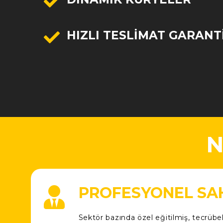
HIZLI TESLIMAT GARANTI
N
PROFESYONEL SAH
Sektör bazında özel eğitilmiş, tecrübel