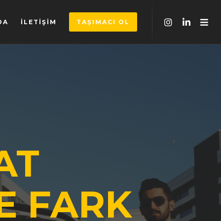
DA
İLETIŞIM
TAŞIMACI OL
AT
E FARK