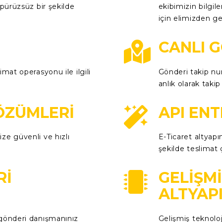
 pürüzsüz bir şekilde
ekibimizin bilgil
için elimizden ge
CANLI G
imat operasyonu ile ilgili
Gönderi takip num
anlık olarak takip
ÖZÜMLERI
API EN
ze güvenli ve hızlı
E-Ticaret altyapın
şekilde teslimat
RI
GELIŞM
ALTYAP
 gönderi danışmanınız
Gelişmiş teknoloj