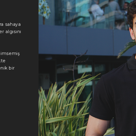
ra sahaya
r algısını
enimsemiş
kte
nik bir