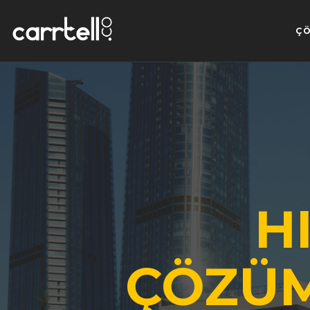
Ç
H
ÇÖZÜM