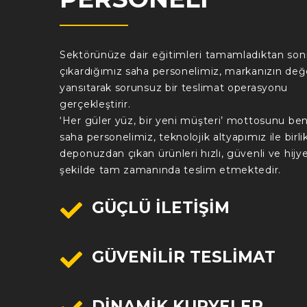
Sektörünüze dair eğitimleri tamamladıktan son
çıkardığımız saha personelimiz, markanızın değe
yansıtarak sorunsuz bir teslimat operasyonu
gerçekleştirir.
‘Her güler yüz, bir yeni müşteri’ mottosunu b
saha personelimiz, teknolojik altyapımız ile birli
deponuzdan çıkan ürünleri hızlı, güvenli ve hijye
şekilde tam zamanında teslim etmektedir.
GÜÇLÜ İLETIŞIM
GÜVENILIR TESLIMAT
DINAMIK KURYELER